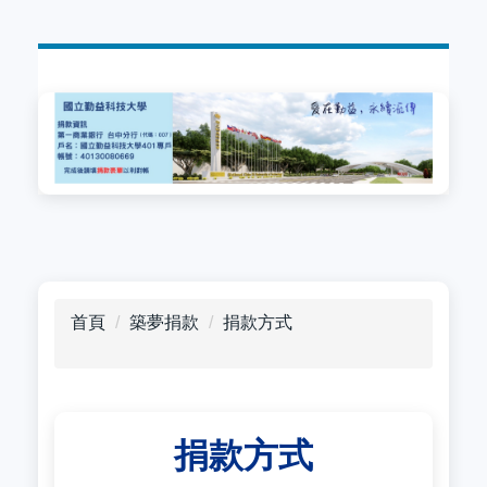
跳
到
主
要
內
容
區
首頁
築夢捐款
捐款方式
捐款方式