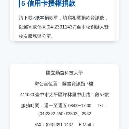
5 信用卡授權捐款
請下載
>紙本捐款單
，填寫相關捐款資訊後，
以郵寄或傳真(04-23911437)至本校創辦人暨
校友服務辦公室。
國立勤益科技大學
辦公室位置：圖書資訊館
樓
5
臺中市太平區坪林里中山路二段
號
411030
57
服務時間：週一至週五
：
08:00~17:00 TEL
、
(04)2392-4505#2802
2932
：
：
FAX
(04)2391-1437 E-Mail