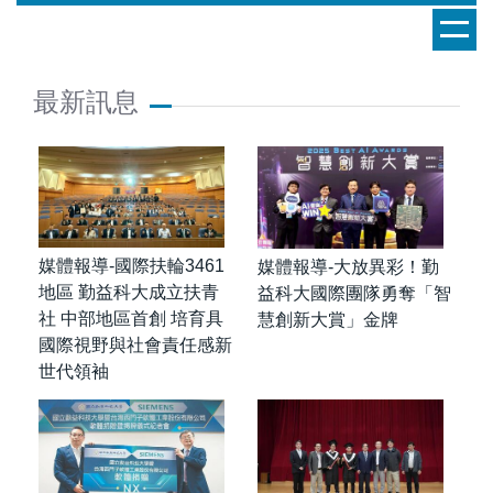
跳
到
主
要
最新訊息
內
容
區
媒體報導-國際扶輪3461
媒體報導-大放異彩！勤
地區 勤益科大成立扶青
益科大國際團隊勇奪「智
社 中部地區首創 培育具
慧創新大賞」金牌
國際視野與社會責任感新
世代領袖