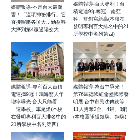
媒體報導-百大專利！台
媒體報導-不是台大最厲
積電連9年奪冠 南亞
害！「這項神祕排行」它
科、群創寫新高(本校在
直接輾壓各頂大…勤益科
發明專利百大排名中的21
大擠到第4贏過陽交大
所學校中名列第四)
媒體報導-專利百大台積
媒體報導-為台中爭光！
電連摘9冠！鴻海驚人年
第76屆德國紐倫堡國際發
增率曝光 台大只能看
明展 台中市民沈傳欽等
「這學校」車尾燈(本校
11人勇奪2金、4銀、3銅
在發明專利百大排名中的
(本校團隊獲銀牌、銅牌)
21所學校中名列第四)