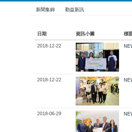
跳
新聞集錦
勤益新訊
到
主
要
內
日期
資訊小圖
標
容
2018-12-22
N
區
2018-12-22
N
2018-06-29
N