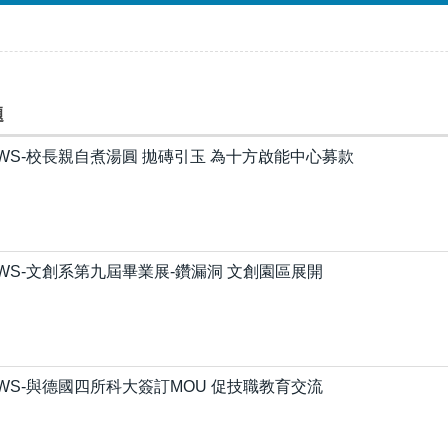
題
EWS-校長親自煮湯圓 拋磚引玉 為十方啟能中心募款
EWS-文創系第九屆畢業展-鑽漏洞 文創園區展開
EWS-與德國四所科大簽訂MOU 促技職教育交流