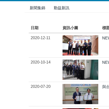
跳
新聞集錦
勤益新訊
到
主
要
內
日期
資訊小圖
標
容
2020-12-11
NE
區
2020-10-14
N
2020-07-20
與