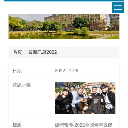
跳
到
主
要
內
容
區
首頁
最新訊息2022
2022-12-26
媒體報導-2022全國青年景觀