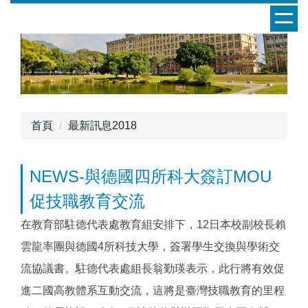
跳
到
主
要
內
容
區
首頁
最新訊息2018
NEWS-與德國四所科大簽訂MOU
促技職教育交流
在教育部駐德代表處教育組安排下，12日本校副校長賴
雲龍率團與德國4所科技大學，簽署學生交換與學術交
流協議書。駐德代表處組長翁勤瑛表示，此行將有效促
進二國高教體系互動交流，這將是臺灣技職教育的里程