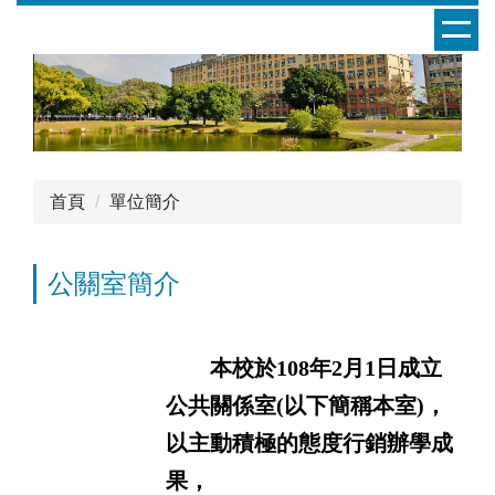
跳
到
主
要
內
容
區
首頁
單位簡介
公關室簡介
本校於108年2月1日成立
公共關係室(以下簡稱本室)，
以主動積極的態度行銷辦學成
果，