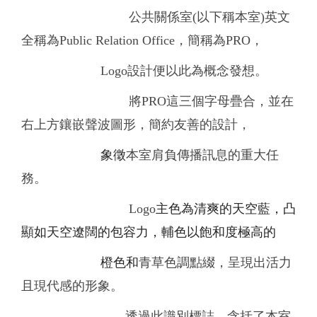
公共關係室(以下稱本室)英文
全稱為Public Relation Office，簡稱為PRO，
Logo設計便以此為概念發想。
將PRO這三個字母疊合，並在
右上方鑲嵌聲波圖形，簡約友善的設計，
象徵
本室肩負傳播訊息的重大任
務。
Logo
主色為清爽的天空藍，凸
顯如天空遼闊的包容力，輔色
以
飽和度極高的
橙色和
青草色調點綴，呈現出活力
且現代感
的形象。
透過此識別標誌，含括了本室